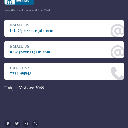
We Offer best Service at low Cost
EMAIL US :
info@growbargain.com
EMAIL US :
hr@growbargain.com
CALL US :
7794098945
Unique Visitors: 3069