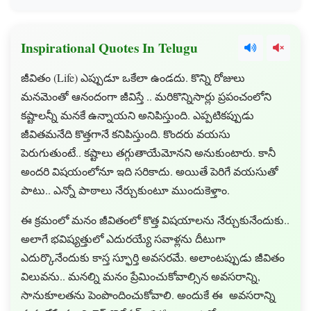
Inspirational Quotes In Telugu
జీవితం (Life) ఎప్పుడూ ఒకేలా ఉండదు. కొన్ని రోజులు
మనమెంతో ఆనందంగా జీవిస్తే .. మరికొన్నిసార్లు ప్రపంచంలోని
కష్టాలన్నీ మనకే ఉన్నాయని అనిపిస్తుంది. ఎప్పటికప్పుడు
జీవితమనేది కొత్తగానే కనిపిస్తుంది. కొందరు వయసు
పెరుగుతుంటే.. కష్టాలు తగ్గుతాయేమోనని అనుకుంటారు. కానీ
అందరి విషయంలోనూ ఇది సరికాదు. అయితే పెరిగే వయసుతో
పాటు.. ఎన్నో పాఠాలు నేర్చుకుంటూ ముందుకెళ్తాం.
ఈ క్రమంలో మనం జీవితంలో కొత్త విషయాలను నేర్చుకునేందుకు..
అలాగే భవిష్యత్తులో ఎదురయ్యే సవాళ్లను దీటుగా
ఎదుర్కొనేందుకు కాస్త స్ఫూర్తి అవసరమే. అలాంటప్పుడు జీవితం
విలువను.. మనల్ని మనం ప్రేమించుకోవాల్సిన అవసరాన్ని,
సానుకూలతను పెంపొందించుకోవాలి. అందుకే ఈ అవసరాన్ని